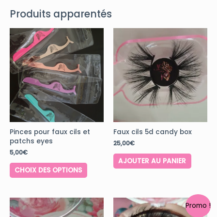
Produits apparentés
Pinces pour faux cils et
Faux cils 5d candy box
patchs eyes
25,00
€
5,00
€
AJOUTER AU PANIER
CHOIX DES OPTIONS
Promo !