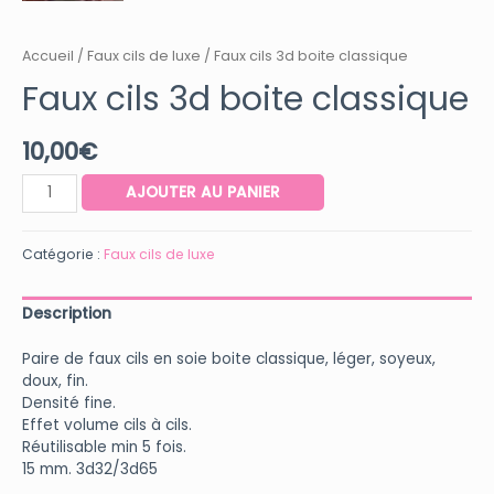
Accueil
/
Faux cils de luxe
/ Faux cils 3d boite classique
Faux cils 3d boite classique
10,00
€
quantité
AJOUTER AU PANIER
de
Faux
cils
Catégorie :
Faux cils de luxe
3d
boite
Description
classique
Paire de faux cils en soie boite classique, léger, soyeux,
doux, fin.
Densité fine.
Effet volume cils à cils.
Réutilisable min 5 fois.
15 mm. 3d32/3d65