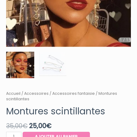
Accueil
/
Accessoires
/
Accessoires fantaisie
/ Montures
scintillantes
Montures scintillantes
35,00
€
25,00
€
quantité
AJOUTER AU PANIER