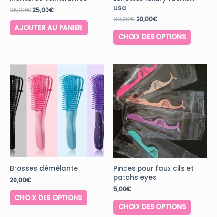
usa
35,00
€
25,00
€
30,00
€
20,00
€
AJOUTER AU PANIER
CHOIX DES OPTIONS
Brosses démêlante
Pinces pour faux cils et
patchs eyes
20,00
€
5,00
€
CHOIX DES OPTIONS
CHOIX DES OPTIONS